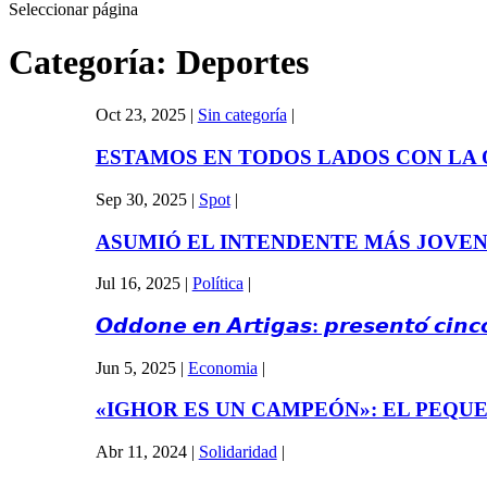
Seleccionar página
Categoría:
Deportes
Oct 23, 2025
|
Sin categoría
|
ESTAMOS EN TODOS LADOS CON LA O
Sep 30, 2025
|
Spot
|
ASUMIÓ EL INTENDENTE MÁS JOVEN D
Jul 16, 2025
|
Política
|
𝙊𝙙𝙙𝙤𝙣𝙚 𝙚𝙣 𝘼𝙧𝙩𝙞𝙜𝙖𝙨: 𝙥𝙧𝙚𝙨𝙚𝙣𝙩𝙤́ 𝙘𝙞𝙣
Jun 5, 2025
|
Economia
|
«IGHOR ES UN CAMPEÓN»: EL PEQUE
Abr 11, 2024
|
Solidaridad
|