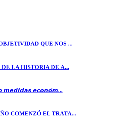
BJETIVIDAD QUE NOS ...
E LA HISTORIA DE A...
𝙤 𝙢𝙚𝙙𝙞𝙙𝙖𝙨 𝙚𝙘𝙤𝙣𝙤́𝙢...
ÑO COMENZÓ EL TRATA...