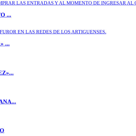
 ...
...
»...
NA...
ÑO